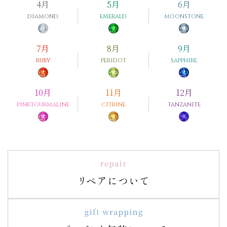
4月
5月
6月
diamond
emerald
moonstone
7月
8月
9月
ruby
peridot
sapphire
10月
11月
12月
pink
tourmaline
citrine
tanzanite