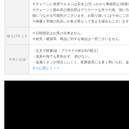
※チェーンに使用マルカンは安全上(引っかかり事故防止)溶接
※チェーンと留め具の接合部はデリケートな作りの為、強い力
損につながる可能性がございます。お取り扱いには十分にご注
※画像と実物の色合いが多少異なって見える場合もございます
※日時指定はお受け出来ません。
ゆうパケット
※紛失・破損等、商品に対する保証は一切ございません。
・丈夫で軽量(金・プラチナの約1/4の軽さ)
・温泉や海でも変色せず、 錆びない。
チタンとは
・金属イオンが溶出しにくく、医療器具にも多く用いられ、金
さらに詳しく＞＞