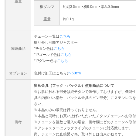
重量
板ダルマ
約縦3.5mm×横9.0mm×厚み0.5mm
重量
約0.1g
チェーン一覧は
こちら
取り外し可能アジャスター
関連商品
*チタン色は
こちら
*IPゴールド色は
こちら
*IPグレー色は
こちら
オプション
色付け加工はこちら(
〜60cm
留め金具（フック・バックル）使用商品について
※お肌に触れる部分は純チタンで製作しておりますが、機能性
具の内側バネ部分、バックル金具のピン部分）にステンレスを
さい。
※本品のみの販売は行っておりません。
※本品と同時にお買い上げいただいたチタンチェーンへお取付
備考
※チェーンを複数ご購入の場合、備考欄にどのチェーンへ取付
※アジャスターはフックタイプのチェーンに対応致します。
尚、チェーンに直接繋ぐ為、取り外しは出来かねます。