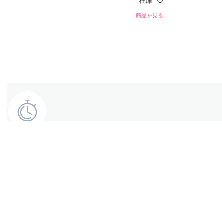
在庫 ○
商品を見る
【お届けについて】
最短発送。13時までのご注文は
即日発送致します
view more