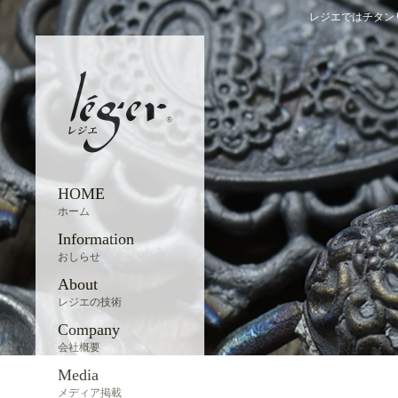
レジエではチタン
HOME
ホーム
Information
おしらせ
About
レジエの技術
Company
会社概要
Media
メディア掲載