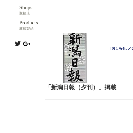
Shops
取扱店
Products
取扱製品
[
おしらせ
,
メ
「新潟日報（夕刊）」掲載