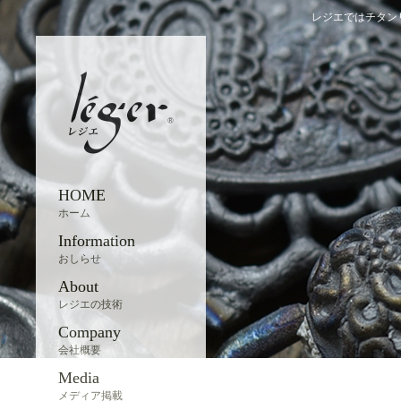
レジエではチタン
HOME
ホーム
Information
おしらせ
About
レジエの技術
Company
会社概要
Media
メディア掲載