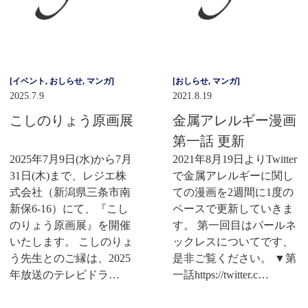
[
イベント
,
おしらせ
,
マンガ
]
[
おしらせ
,
マンガ
]
2025.7.9
2021.8.19
こしのりょう原画展
金属アレルギー漫画
第一話 更新
2025年7月9日(水)から7月
2021年8月19日よりTwitter
31日(木)まで、レジエ株
で金属アレルギーに関し
式会社（新潟県三条市南
ての漫画を2週間に1度の
新保6-16）にて、『こし
ペースで更新していきま
のりょう原画展』を開催
す。 第一回目はパールネ
いたします。 こしのりょ
ックレスについてです、
う先生とのご縁は、2025
是非ご覧ください。 ▼第
年放送のテレビドラ…
一話https://twitter.c…