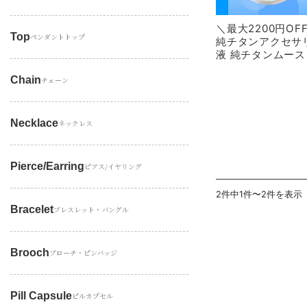
＼最大2200円O
Top
ペンダントトップ
純チタンアクセサ
液 純チタンムース
Chain
チェーン
Necklace
ネックレス
Pierce/earring
ピアス/イヤリング
2件中1件〜2件を表示
Bracelet
ブレスレット・バングル
Brooch
ブローチ・ピンバッジ
Pill Capsule
ピルカプセル