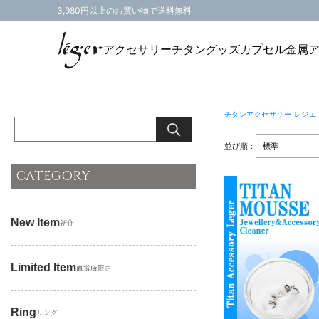
3,980円以上のお買い物で送料無料
アクセサリー
チタングッズ
カプセル
金属
チタンアクセサリー レジエ
並び順：
CATEGORY
New Item
新作
Limited Item
直営店限定
Ring
リング