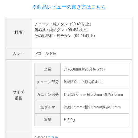
※商品レビューの書き方はこちら
チェーン：純チタン（99.4%以上）
留め具：純チタン（99.4%以上）
材 質
その他部材：純チタン（99.4%以上）
カラー
IPゴールド色
全長
約750mm(留め具を含む)
チェーン部分
約幅2.0mm×厚み0.4mm
サイズ
カニカン部分
約縦12.0mm×横5.0mm×厚み3.5mm
重量
板ダルマ
約縦3.5mm×横9.0mm×厚み0.5mm
重量
約3.0g
40cmは
こちら