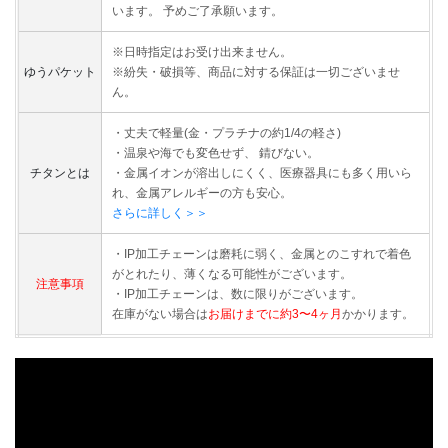
います。 予めご了承願います。
※日時指定はお受け出来ません。
ゆうパケット
※紛失・破損等、商品に対する保証は一切ございませ
ん。
・丈夫で軽量(金・プラチナの約1/4の軽さ)
・温泉や海でも変色せず、 錆びない。
チタンとは
・金属イオンが溶出しにくく、医療器具にも多く用いら
れ、金属アレルギーの方も安心。
さらに詳しく＞＞
・IP加工チェーンは磨耗に弱く、金属とのこすれで着色
がとれたり、薄くなる可能性がございます。
注意事項
・IP加工チェーンは、数に限りがございます。
在庫がない場合は
お届けまでに約3〜4ヶ月
かかります。