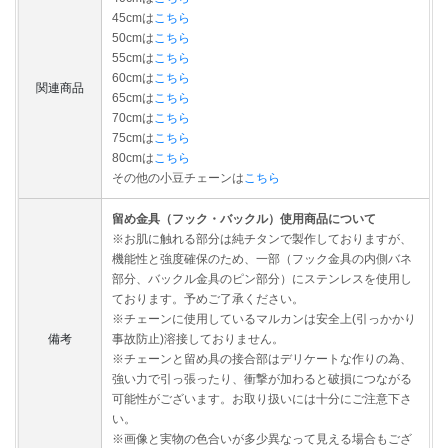
45cmは
こちら
50cmは
こちら
55cmは
こちら
60cmは
こちら
関連商品
65cmは
こちら
70cmは
こちら
75cmは
こちら
80cmは
こちら
その他の小豆チェーンは
こちら
留め金具（フック・バックル）使用商品について
※お肌に触れる部分は純チタンで製作しておりますが、
機能性と強度確保のため、一部（フック金具の内側バネ
部分、バックル金具のピン部分）にステンレスを使用し
ております。予めご了承ください。
※チェーンに使用しているマルカンは安全上(引っかかり
備考
事故防止)溶接しておりません。
※チェーンと留め具の接合部はデリケートな作りの為、
強い力で引っ張ったり、衝撃が加わると破損につながる
可能性がございます。お取り扱いには十分にご注意下さ
い。
※画像と実物の色合いが多少異なって見える場合もござ