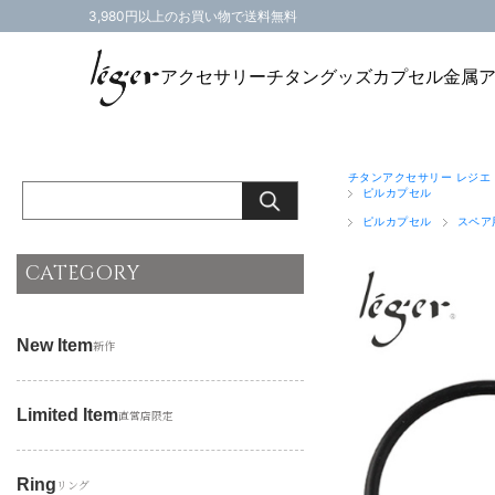
3,980円以上のお買い物で送料無料
アクセサリー
チタングッズ
カプセル
金属
チタンアクセサリー レジエ
ピルカプセル
ピルカプセル
スペア
CATEGORY
New Item
新作
Limited Item
直営店限定
Ring
リング