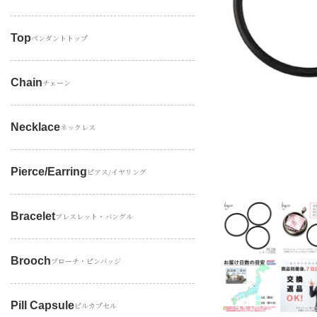
Top
ペンダントトップ
Chain
チェーン
Necklace
ネックレス
Pierce/earring
ピアス/イヤリング
Bracelet
ブレスレット・バングル
Brooch
ブローチ・ピンバッジ
Pill Capsule
ピルカプセル