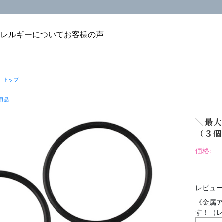
アレルギーについて
お客様の声
 トップ
用品
＼最大
（３個
価格:
レビュー
《金属ア
す！（