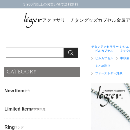
3,980円以上のお買い物で送料無料
アクセサリー
チタングッズ
カプセル
金属
チタンアクセサリー レジエ
ピルカプセル
ネック
ピルカプセル
中容量
まとめ割り
CATEGORY
ファーストデー対象
New Item
新作
Limited Item
直営店限定
Ring
リング