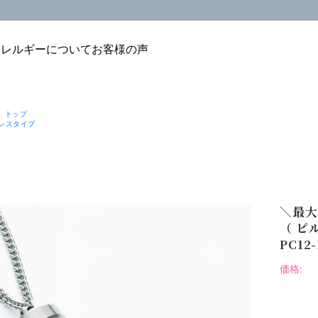
アレルギーについて
お客様の声
 トップ
レスタイプ
＼最大
（ ピ
PC12-
価格: