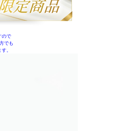
すので
方でも
ます。