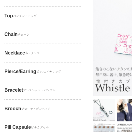
Top
ペンダントトップ
Chain
チェーン
Necklace
ネックレス
Pierce/earring
ピアス/イヤリング
Bracelet
ブレスレット・バングル
Brooch
ブローチ・ピンバッジ
Pill Capsule
ピルカプセル