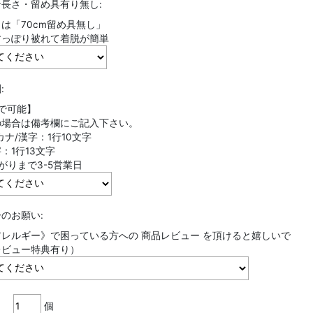
長さ・留め具有り無し:
は「70cm留め具無し」
すっぽり被れて着脱が簡単
:
で可能】
の場合は備考欄にご記入下さい。
ナ/漢字：1行10文字
1行13文字
がりまで3-5営業日
のお願い:
レルギー》で困っている方への 商品レビュー を頂けると嬉しいで
レビュー特典有り）
個