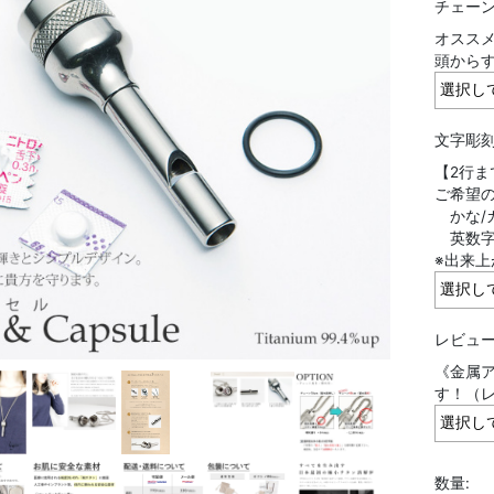
チェーン
オススメ
頭から
文字彫刻
【2行ま
ご希望
かな/カ
英数字：
※出来上
レビュー
《金属ア
す！（
数量: