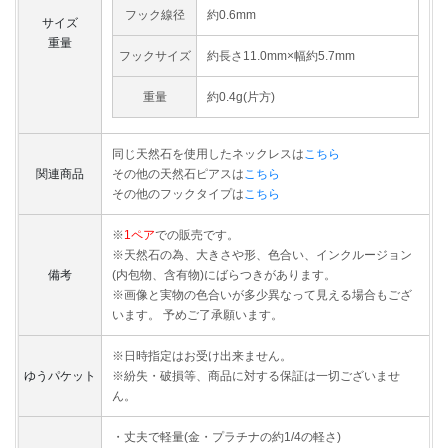
フック線径
約0.6mm
サイズ
重量
フックサイズ
約長さ11.0mm×幅約5.7mm
重量
約0.4g(片方)
同じ天然石を使用したネックレスは
こちら
関連商品
その他の天然石ピアスは
こちら
その他のフックタイプは
こちら
※
1ペア
での販売です。
※天然石の為、大きさや形、色合い、インクルージョン
備考
(内包物、含有物)にばらつきがあります。
※画像と実物の色合いが多少異なって見える場合もござ
います。 予めご了承願います。
※日時指定はお受け出来ません。
ゆうパケット
※紛失・破損等、商品に対する保証は一切ございませ
ん。
・丈夫で軽量(金・プラチナの約1/4の軽さ)