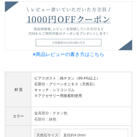
※商品レビューの書き方はこちら
ピアスポスト：純チタン（99.4%以上）
石部分：グリーンオニキス（天然石）
材 質
キャッチ：シリコンゴム
※アクセサリー用接着剤使用
金具部分：チタン色
カラー
石部分：緑色
天然石サイズ
直径約4.0mm