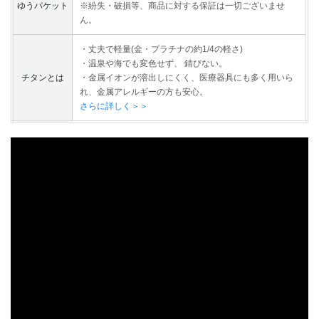
ゆうパケット
※紛失・破損等、商品に対する保証は一切ございませ
ん。
・丈夫で軽量(金・プラチナの約1/4の軽さ)
・温泉や海でも変色せず、 錆びない。
チタンとは
・金属イオンが溶出しにくく、医療器具にも多く用いら
れ、金属アレルギーの方も安心。
さらに詳しく＞＞