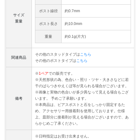
ポスト線径
約0.7mm
サイズ
重量
ポスト長さ
約10.0mm
重量
約0.1g(片方)
その他のスタッドタイプは
こちら
関連商品
その他のポストタイプは
こちら
※
1ペア
での販売です。
※天然形状の為、色合い・照り・ツヤ・大きさなどに若
干のばらつきやえくぼ等が見られる場合がございます。
※画像と実物の色合いが多少異なって見える場合もござ
備考
います。 予めご了承願います。
※本商品は、ピアスポストと石をしっかり固定するた
め、アクセサリー用接着剤を使用しております。仕様
上、皿部分に接着剤が見える場合がございますので、あ
らかじめご了承ください。
※日時指定はお受け出来ません。