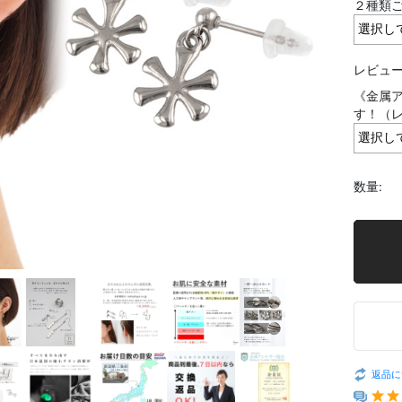
２種類
レビュー
《金属ア
す！（
数量:
返品に