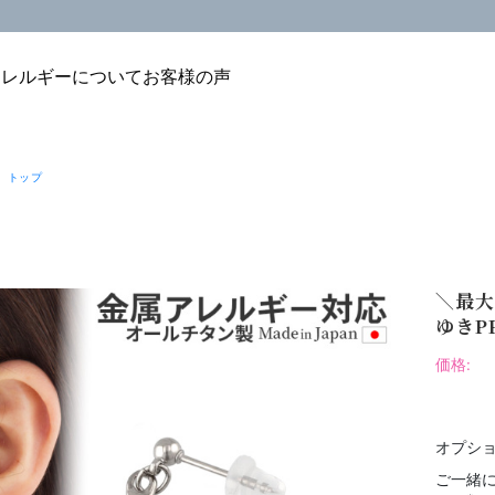
アレルギーについて
お客様の声
 トップ
＼最大
ゆきPP
価格:
オプショ
ご一緒