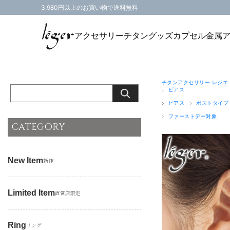
3,980円以上のお買い物で送料無料
アクセサリー
チタングッズ
カプセル
金属
チタンアクセサリー レジエ
ピアス
ピアス
ポストタイプ
ファーストデー対象
CATEGORY
New Item
新作
Limited Item
直営店限定
Ring
リング