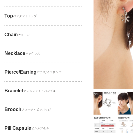
Top
ペンダントトップ
Chain
チェーン
Necklace
ネックレス
Pierce/earring
ピアス/イヤリング
Bracelet
ブレスレット・バングル
Brooch
ブローチ・ピンバッジ
Pill Capsule
ピルカプセル