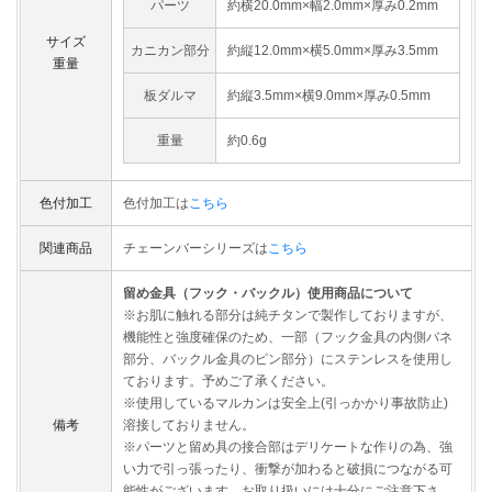
パーツ
約横20.0mm×幅2.0mm×厚み0.2mm
サイズ
カニカン部分
約縦12.0mm×横5.0mm×厚み3.5mm
重量
板ダルマ
約縦3.5mm×横9.0mm×厚み0.5mm
重量
約0.6g
色付加工
色付加工は
こちら
関連商品
チェーンバーシリーズは
こちら
留め金具（フック・バックル）使用商品について
※お肌に触れる部分は純チタンで製作しておりますが、
機能性と強度確保のため、一部（フック金具の内側バネ
部分、バックル金具のピン部分）にステンレスを使用し
ております。予めご了承ください。
※使用しているマルカンは安全上(引っかかり事故防止)
備考
溶接しておりません。
※パーツと留め具の接合部はデリケートな作りの為、強
い力で引っ張ったり、衝撃が加わると破損につながる可
能性がございます。お取り扱いには十分にご注意下さ