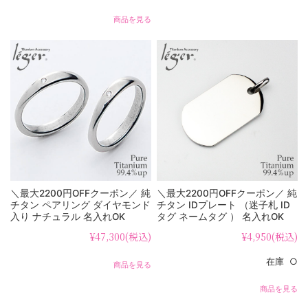
商品を見る
＼最大2200円OFFクーポン／ 純
＼最大2200円OFFクーポン／ 純
チタン ペアリング ダイヤモンド
チタン IDプレート （迷子札 ID
入り ナチュラル 名入れOK
タグ ネームタグ ） 名入れOK
UB97-4pair （ マリッジリング /
NT01
¥47,300
(税込)
¥4,950
(税込)
結婚指輪 ）
在庫 ○
商品を見る
商品を見る