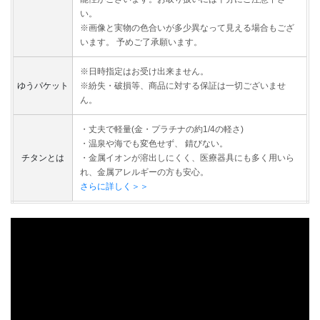
い。
※画像と実物の色合いが多少異なって見える場合もござ
います。 予めご了承願います。
※日時指定はお受け出来ません。
ゆうパケット
※紛失・破損等、商品に対する保証は一切ございませ
ん。
・丈夫で軽量(金・プラチナの約1/4の軽さ)
・温泉や海でも変色せず、 錆びない。
チタンとは
・金属イオンが溶出しにくく、医療器具にも多く用いら
れ、金属アレルギーの方も安心。
さらに詳しく＞＞