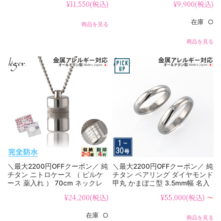
¥11,550
(税込)
¥9,900
(税込)
在庫 ○
商品を見る
商品を見る
＼最大2200円OFFクーポン／ 純
＼最大2200円OFFクーポン／ 純
チタン ニトロケース （ ピルケ
チタン ペアリング ダイヤモンド
ース 薬入れ ） 70cm ネックレ
甲丸 かまぼこ型 3.5mm幅 名入
ス ローレット PC10-1 父の日
れ 可 UB01-4pair（ マリッジリ
¥24,200
(税込)
¥55,000
(税込)
～
ング / 結婚指輪 ）
在庫 ○
商品を見る