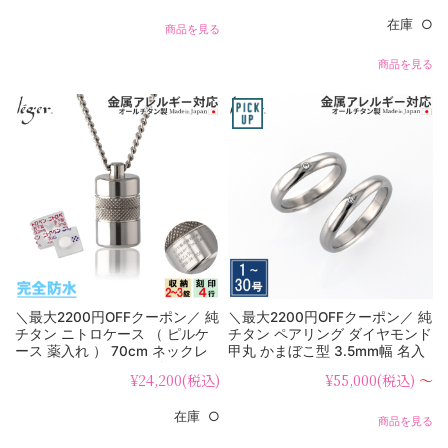
在庫 ○
商品を見る
商品を見る
＼最大2200円OFFクーポン／ 純
＼最大2200円OFFクーポン／ 純
チタン ニトロケース （ ピルケ
チタン ペアリング ダイヤモンド
ース 薬入れ ） 70cm ネックレ
甲丸 かまぼこ型 3.5mm幅 名入
ス ローレット PC10-1 父の日
れ 可 UB01-4pair（ マリッジリ
¥24,200
(税込)
¥55,000
(税込)
～
ング / 結婚指輪 ）
在庫 ○
商品を見る