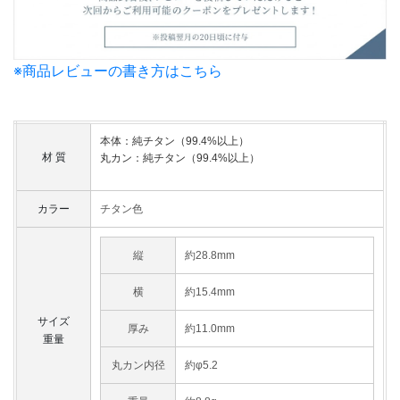
※商品レビューの書き方はこちら
本体：純チタン（99.4%以上）
材 質
丸カン：純チタン（99.4%以上）
カラー
チタン色
縦
約28.8mm
横
約15.4mm
サイズ
厚み
約11.0mm
重量
丸カン内径
約φ5.2