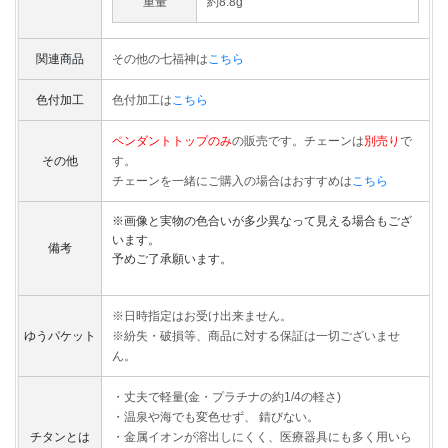
重量
約8.8g
関連商品
その他の七福神は
こちら
色付加工
色付加工は
こちら
ペンダントトップのみ
の販売です。チェーンは
別売り
で
その他
す。
チェーンを一緒にご購入の場合はおすすめは
こちら
※画像と実物の色合いが多少異なって見える場合もござ
います。
備考
予めご了承願います。
※日時指定はお受け出来ません。
ゆうパケット
※紛失・破損等、商品に対する保証は一切ございませ
ん。
・丈夫で軽量(金・プラチナの約1/4の軽さ)
・温泉や海でも変色せず、 錆びない。
チタンとは
・金属イオンが溶出しにくく、医療器具にも多く用いら