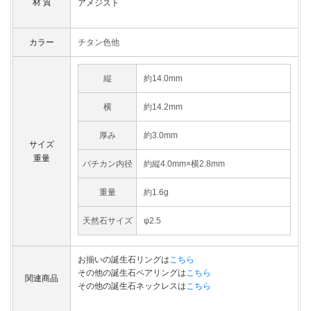
材 質
アメジスト
カラー
チタン色他
縦
約14.0mm
横
約14.2mm
厚み
約3.0mm
サイズ
重量
バチカン内径
約縦4.0mm×横2.8mm
重量
約1.6g
天然石サイズ
φ2.5
お揃いの誕生石リングは
こちら
その他の誕生石ペアリングは
こちら
関連商品
その他の誕生石ネックレスは
こちら