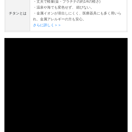
・丈夫で軽量(金・プラチナの約1/4の軽さ)
・温泉や海でも変色せず、 錆びない。
チタンとは
・金属イオンが溶出しにくく、医療器具にも多く用いら
れ、金属アレルギーの方も安心。
さらに詳しく＞＞