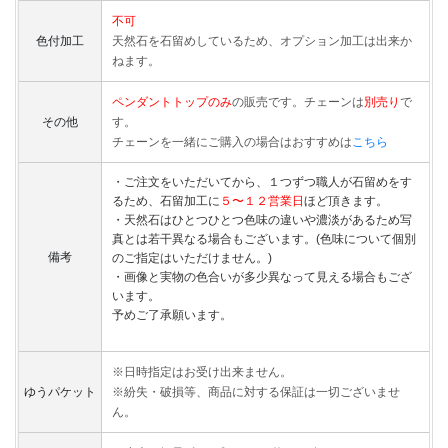
不可
色付加工
天然石を石留めしているため、オプション加工は出来か
ねます。
ペンダントトップのみ
の販売です。チェーンは
別売り
で
その他
す。
チェーンを一緒にご購入の場合はおすすめは
こちら
・ご注文をいただいてから、１つずつ職人が石留めをす
るため、石留加工に
５〜１２営業日
ほど頂きます。
・天然石はひとつひとつ色味の違いや濃淡があるため写
真とは若干異なる場合もございます。(色味について個別
備考
のご指定はいただけません。)
・画像と実物の色合いが多少異なって見える場合もござ
います。
予めご了承願います。
※日時指定はお受け出来ません。
ゆうパケット
※紛失・破損等、商品に対する保証は一切ございませ
ん。