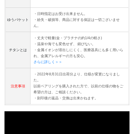
・日時指定はお受け出来ません。
ゆうパケット
・紛失・破損等、商品に対する保証は一切ございませ
ん。
・丈夫で軽量(金・プラチナの約1/4の軽さ)
・温泉や海でも変色せず、 錆びない。
チタンとは
・金属イオンが溶出しにくく、医療器具にも多く用いら
れ、金属アレルギーの方も安心。
さらに詳しく＞＞
・2022年8月31日出荷分より、仕様が変更になりまし
た。
注意事項
以前ペアリングを購入された方で、以前の仕様の物をご
希望の方は、ご相談ください。
・刻印後の返品・交換は出来かねます。