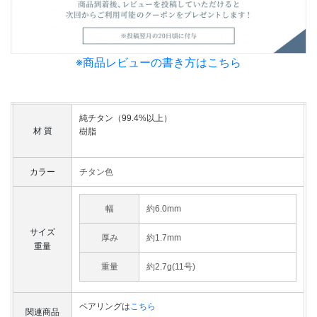
※商品レビューの書き方はこちら
純チタン（99.4%以上）
材 質
樹脂
カラー
チタン色
幅
約6.0mm
サイズ
厚み
約1.7mm
重量
重量
約2.7g(11号)
ペアリングは
こちら
関連商品