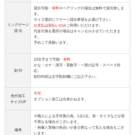
貸出可能・
有料
※ペアリングの場合は無料で貸出致しま
す。
サイズ選択にてゲージ貸出希望をお選び下さい。
リングゲージ
お支払は前払いのみ
ご利用いただけます。
貸 出
代金引換を選択の場合はキャンセルさせていただきま
す。
予めご了承願います。
10文字まで可能・
有料
かな・カナ・漢字・英数字・一部の記号・スペース対
刻 印
応。
刻印内容は文字彫刻欄にご記入下さい。
不可
色付加工
オプション加工は出来かねます。
サイズUP
※職人による手作業の為、1点1点、形・サイズなどが若
干異なる場合がございます。
・画像と実物の色合いが多少異なって見える場合もござ
備考
います。