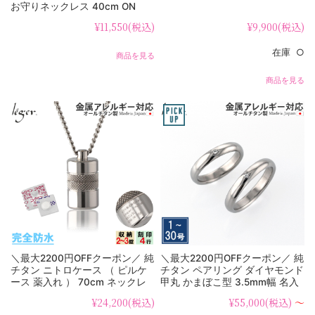
お守りネックレス 40cm ON
¥11,550
(税込)
¥9,900
(税込)
在庫 ○
商品を見る
商品を見る
＼最大2200円OFFクーポン／ 純
＼最大2200円OFFクーポン／ 純
チタン ニトロケース （ ピルケ
チタン ペアリング ダイヤモンド
ース 薬入れ ） 70cm ネックレ
甲丸 かまぼこ型 3.5mm幅 名入
ス ローレット PC10-1 父の日
れ 可 UB01-4pair（ マリッジリ
¥24,200
(税込)
¥55,000
(税込)
～
ング / 結婚指輪 ）