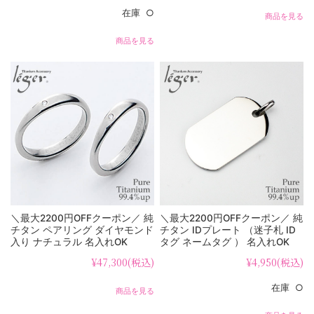
在庫 ○
商品を見る
商品を見る
＼最大2200円OFFクーポン／ 純
＼最大2200円OFFクーポン／ 純
チタン ペアリング ダイヤモンド
チタン IDプレート （迷子札 ID
入り ナチュラル 名入れOK
タグ ネームタグ ） 名入れOK
UB97-4pair （ マリッジリング /
NT01
¥47,300
(税込)
¥4,950
(税込)
結婚指輪 ）
在庫 ○
商品を見る