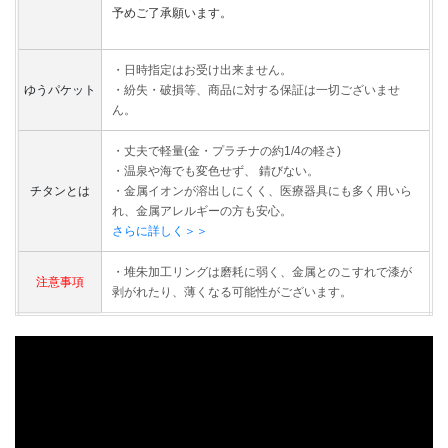
予めご了承願います。
・日時指定はお受け出来ません。
ゆうパケット
・紛失・破損等、商品に対する保証は一切ございませ
ん。
・丈夫で軽量(金・プラチナの約1/4の軽さ)
・温泉や海でも変色せず、 錆びない。
チタンとは
・金属イオンが溶出しにくく、医療器具にも多く用いら
れ、金属アレルギーの方も安心。
さらに詳しく＞＞
・堆朱加工リングは磨耗に弱く、金属とのこすれで漆が
注意事項
剥がれたり、薄くなる可能性がございます。