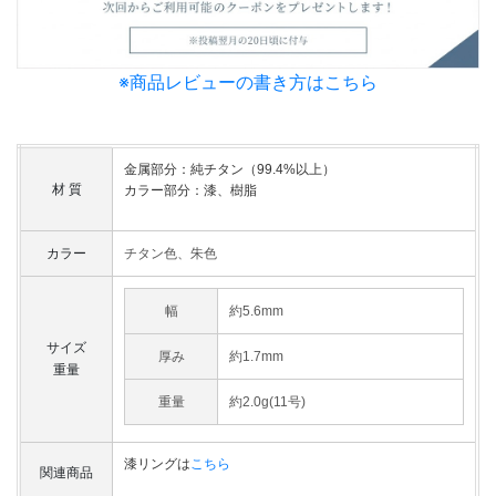
※商品レビューの書き方はこちら
金属部分：純チタン（99.4%以上）
材 質
カラー部分：漆、樹脂
カラー
チタン色、朱色
幅
約5.6mm
サイズ
厚み
約1.7mm
重量
重量
約2.0g(11号)
漆リングは
こちら
関連商品