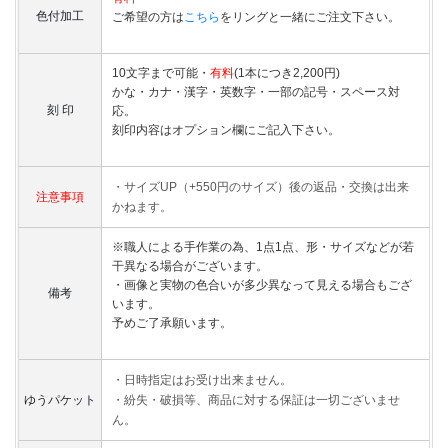
色付加工
ご希望の方は
こちら
をリングと一緒にご注文下さい。
10文字まで可能・
有料
(1本につき2,200円)
かな・カナ・漢字・英数字・一部の記号・スペース対
刻 印
応。
刻印内容はオプション欄にご記入下さい。
・サイズUP（+550円のサイズ）後の返品・交換は出来
注意事項
かねます。
※職人による手作業の為、1点1点、形・サイズなどが若
干異なる場合がございます。
・画像と実物の色合いが多少異なって見える場合もござ
備考
います。
予めご了承願います。
・日時指定はお受け出来ません。
ゆうパケット
・紛失・破損等、商品に対する保証は一切ございませ
ん。