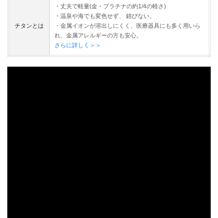
・丈夫で軽量(金・プラチナの約1/4の軽さ)
・温泉や海でも変色せず、 錆びない。
チタンとは
・金属イオンが溶出しにくく、医療器具にも多く用いら
れ、金属アレルギーの方も安心。
さらに詳しく＞＞