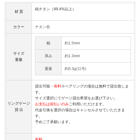
純チタン（99.4%以上）
材 質
カラー
チタン色
幅
約1.5mm
サイズ
厚み
約1.3mm
重量
重量
約0.3g(11号)
貸出可能・
有料
※ペアリングの場合は無料で貸出致しま
す。
サイズ選択にてゲージ貸出希望をお選び下さい。
リングゲージ
お支払は前払いのみ
ご利用いただけます。
貸 出
代金引換を選択の場合はキャンセルさせていただきま
す。
予めご了承願います。
有料