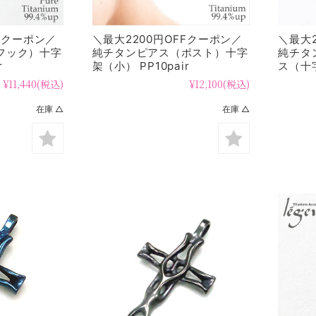
FFクーポン／
＼最大2200円OFFクーポン／
＼最大2
フック）十字
純チタンピアス（ポスト）十字
純チタ
r
架（小） PP10pair
ス（十字
T10T1
¥11,440
(税込)
¥12,100
(税込)
在庫 △
在庫 △