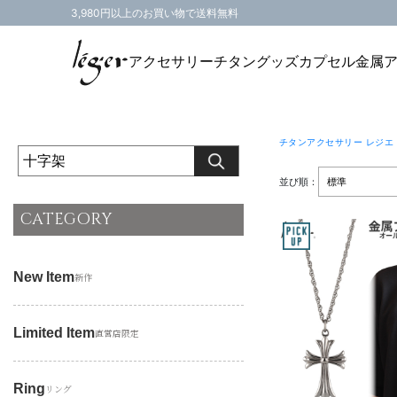
3,980円以上のお買い物で送料無料
アクセサリー
チタングッズ
カプセル
金属
チタンアクセサリー レジエ
並び順：
CATEGORY
New Item
新作
Limited Item
直営店限定
Ring
リング