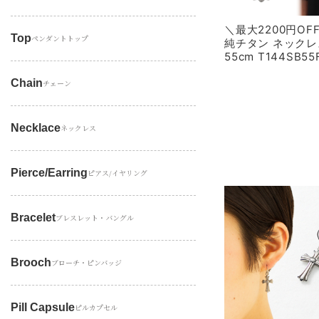
＼最大2200円O
Top
ペンダントトップ
純チタン ネックレ
55cm T144SB55
Chain
チェーン
Necklace
ネックレス
Pierce/earring
ピアス/イヤリング
Bracelet
ブレスレット・バングル
Brooch
ブローチ・ピンバッジ
Pill Capsule
ピルカプセル