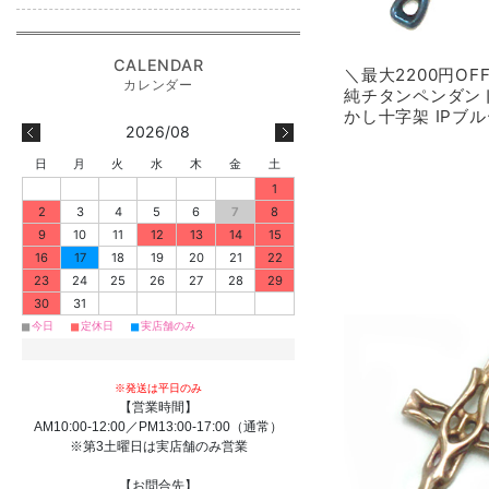
＼最大2200円O
純チタンペンダン
かし十字架 IPブルー
2026/08
日
月
火
水
木
金
土
1
2
3
4
5
6
7
8
9
10
11
12
13
14
15
16
17
18
19
20
21
22
23
24
25
26
27
28
29
30
31
■
■
■
今日
定休日
実店舗のみ
※発送は平日のみ
【営業時間】
AM10:00-12:00／PM13:00-17:00（通常）
※第3土曜日は実店舗のみ営業
【お問合先】