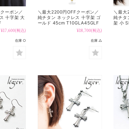
FFクーポン／
＼最大2200円OFFクーポン／
＼最大2
ス 十字架 大
純チタン ネックレス 十字架 ゴ
純チタ
F
ールド 45cm T10GLA45GLF
架 小 S
¥17,600
(税込)
¥18,700
(税込)
在庫 ○
在庫 △