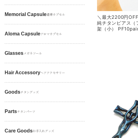
Memorial Capsule
遺骨カプセル
＼最大2200円O
純チタンピアス（
架（小） PF10pai
Aloma Capsule
アロマカプセル
Glasses
メガネツール
Hair Accessory
ヘアアクセサリー
Goods
チタングッズ
Parts
チタンパーツ
Care Goods
お手入れグッズ