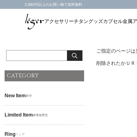
3,980円以上のお買い物で送料無料
アクセサリー
チタングッズ
カプセル
金属
ご指定のページは
削除されたかＵＲ
CATEGORY
New Item
新作
Limited Item
直営店限定
Ring
リング