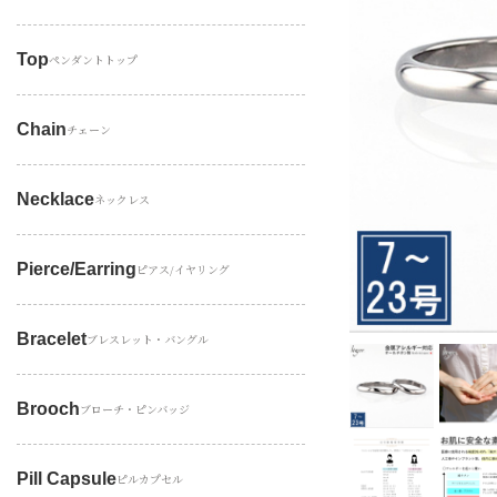
Top
ペンダントトップ
Chain
チェーン
Necklace
ネックレス
Pierce/earring
ピアス/イヤリング
Bracelet
ブレスレット・バングル
Brooch
ブローチ・ピンバッジ
Pill Capsule
ピルカプセル