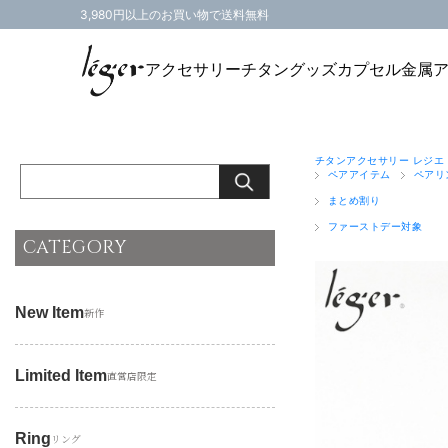
3,980円以上のお買い物で送料無料
アクセサリー
チタングッズ
カプセル
金属
チタンアクセサリー レジエ
ペアアイテム
ペアリ
まとめ割り
ファーストデー対象
CATEGORY
New Item
新作
Limited Item
直営店限定
Ring
リング