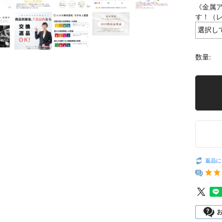
《金属ア
す！（
数量:
返品に