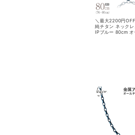
＼最大2200円O
純チタン ネックレ
IPブルー 80cm 
4.0mm幅 O80BF