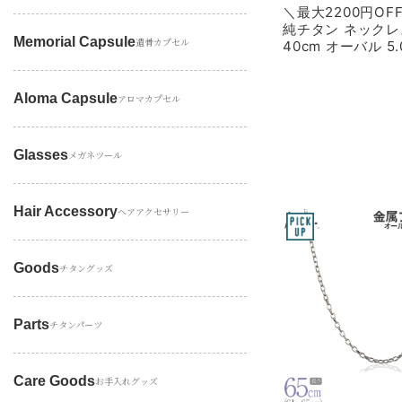
＼最大2200円O
純チタン ネックレ
Memorial Capsule
遺骨カプセル
40cm オーバル 5
OM40F
Aloma Capsule
アロマカプセル
Glasses
メガネツール
Hair Accessory
ヘアアクセサリー
Goods
チタングッズ
Parts
チタンパーツ
Care Goods
お手入れグッズ