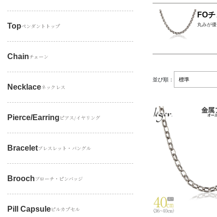
FOチ
Top
丸みが優
ペンダントトップ
Chain
チェーン
並び順：
Necklace
ネックレス
Pierce/earring
ピアス/イヤリング
Bracelet
ブレスレット・バングル
Brooch
ブローチ・ピンバッジ
Pill Capsule
ピルカプセル