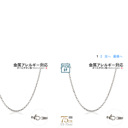
1
2
次へ
最後へ