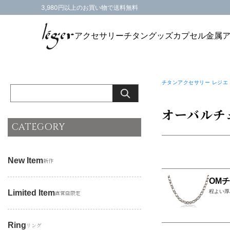
3,980円以上のお買い物で送料無料
アクセサリー
チタングッズ
カプセル
金属
チタンアクセサリー レジエ
オーバルチ
CATEGORY
New Item
新作
OMチ
Limited Item
程よい厚
直営店限定
Ring
リング