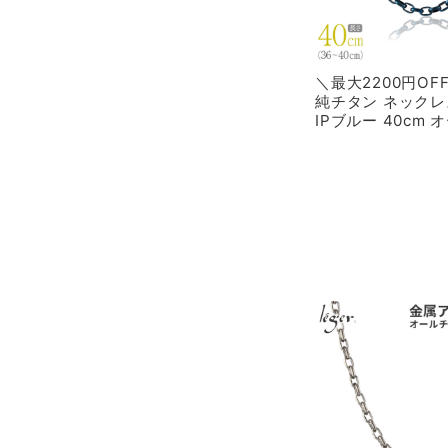
＼最大2200円O
純チタン ネックレ
IPブルー 40cm 
4.0mm幅 O40BF