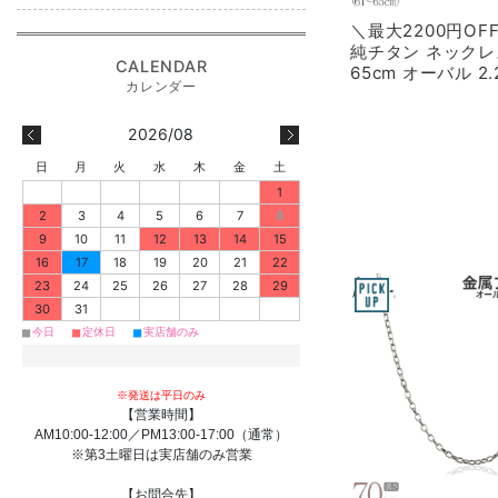
＼最大2200円O
純チタン ネックレ
65cm オーバル 2
SO65F
2026/08
日
月
火
水
木
金
土
1
2
3
4
5
6
7
8
9
10
11
12
13
14
15
16
17
18
19
20
21
22
23
24
25
26
27
28
29
30
31
■
■
■
今日
定休日
実店舗のみ
※発送は平日のみ
【営業時間】
AM10:00-12:00／PM13:00-17:00（通常）
※第3土曜日は実店舗のみ営業
【お問合先】