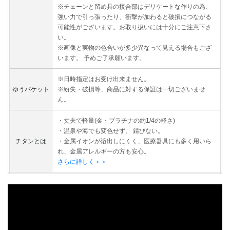
※チェーンと留め具の接合部はデリケートな作りの為、
強い力で引っ張ったり、衝撃が加わると破損につながる
可能性がございます。お取り扱いには十分にご注意下さ
い。
※画像と実物の色合いが多少異なって見える場合もござ
います。 予めご了承願います。
※日時指定はお受け出来ません。
ゆうパケット
※紛失・破損等、商品に対する保証は一切ございませ
ん。
・丈夫で軽量(金・プラチナの約1/4の軽さ)
・温泉や海でも変色せず、 錆びない。
チタンとは
・金属イオンが溶出しにくく、医療器具にも多く用いら
れ、金属アレルギーの方も安心。
さらに詳しく＞＞