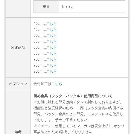
重量
約8.8g
40cmは
こちら
45cmは
こちら
50cmは
こちら
55cmは
こちら
関連商品
60cmは
こちら
65cmは
こちら
70cmは
こちら
75cmは
こちら
80cmは
こちら
オプション
色付加工は
こちら
留め金具（フック・バックル）使用商品について
※お肌に触れる部分は純チタンで製作しておりますが、
機能性と強度確保のため、一部（フック金具の内側バネ
部分、バックル金具のピン部分）にステンレスを使用し
ております。予めご了承ください。
※チェーンに使用しているマルカンは安全上(引っかかり
備考
事故防止のため)溶接しておりません。