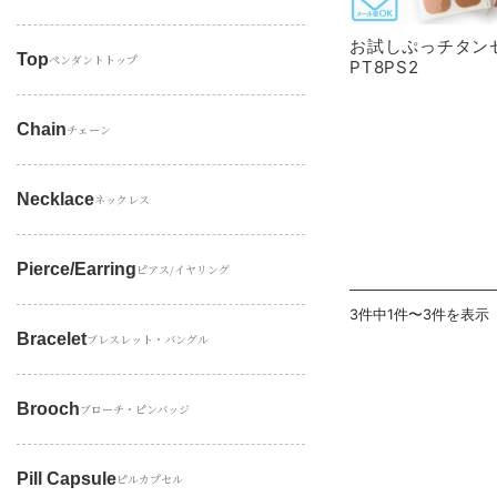
お試しぷっチタン
Top
ペンダントトップ
PT8PS2
Chain
チェーン
Necklace
ネックレス
Pierce/earring
ピアス/イヤリング
3件中1件〜3件を表示
Bracelet
ブレスレット・バングル
Brooch
ブローチ・ピンバッジ
Pill Capsule
ピルカプセル