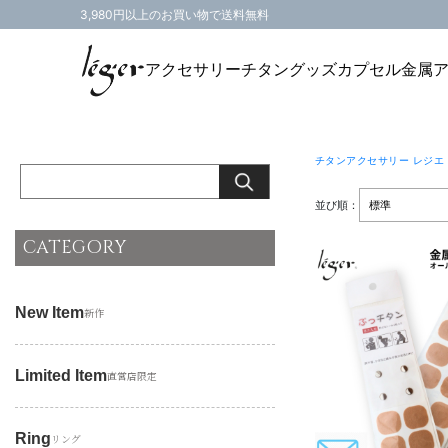
3,980円以上のお買い物で送料無料
アクセサリー
チタングッズ
カプセル
金属
チタンアクセサリー レジエ
並び順：
CATEGORY
New Item
新作
Limited Item
直営店限定
Ring
リング