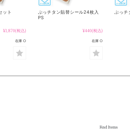
セット
ぷっチタン貼替シール24枚入
ぷっチタ
PS
¥1,870
(税込)
¥440
(税込)
在庫 ○
在庫 ○
Find Items