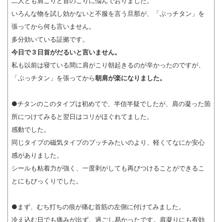
二人とも肩こりと首のこりに悩んでおりました。
いろんな物を試し効かないと不服を言う旦那が、「ぷっチタン」を
張ってから何も言いません。
多分効いている証拠です。
今日で３日首がだるいと言いません。
私も以前は寝ている間に肩がこり朝起きるのが辛かったのですが、
「ぷっチタン」を張ってから
朝肩が楽になりました。
●チタンのこのタイプは初めてで、半信半疑でしたが、肩の凝った箇
所につけてみると翌日はコリがほぐれてました。
感動でした。
同じタイプの磁気タイプのプッチみたいのより、軽くてなにか安心
感がありました。
シールも粘着力が強く、一度剥がしても再びつけることができるこ
とにもびっくりでした。
●まず、むち打ちの痕が痛む首筋の左側に付けてみました。
冷え込む日でも痛みが出ず、過ごし易かったです。肩凝りにも有効