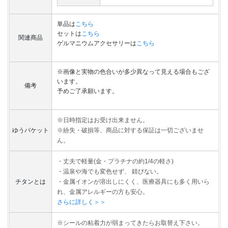
単品は
こちら
セットは
こちら
関連商品
ゲルマニウムアクセサリーは
こちら
※画像と実物の色合いが多少異なって見える場合もござ
います。
備考
予めご了承願います。
※日時指定はお受け出来ません。
ゆうパケット
※紛失・破損等、商品に対する保証は一切ございませ
ん。
・丈夫で軽量(金・プラチナの約1/4の軽さ)
・温泉や海でも変色せず、 錆びない。
チタンとは
・金属イオンが溶出しにくく、医療器具にも多く用いら
れ、金属アレルギーの方も安心。
さらに詳しく＞＞
※シールの粘着力が弱まってきたらお取替え下さい。