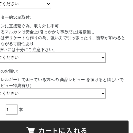
ター約5cm取付:
ーンに直接繋ぐ為、取り外し不可
るマルカンは安全上(引っかかり事故防止)溶接無し
部はデリケートな作りの為、強い力で引っ張ったり、衝撃が加わると
つながる可能性あり
り扱いには十分にご注意下さい。
のお願い:
レルギー》で困っている方への 商品レビュー を頂けると嬉しいで
レビュー特典有り）
本