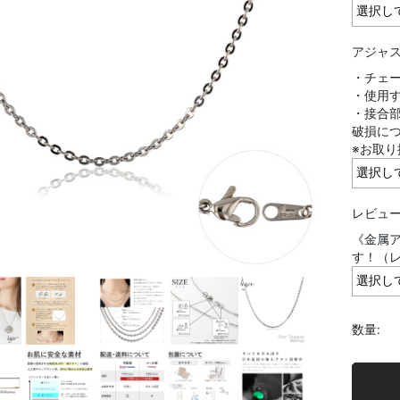
アジャス
・チェ
・使用す
・接合
破損に
※お取
レビュー
《金属ア
す！（
数量: