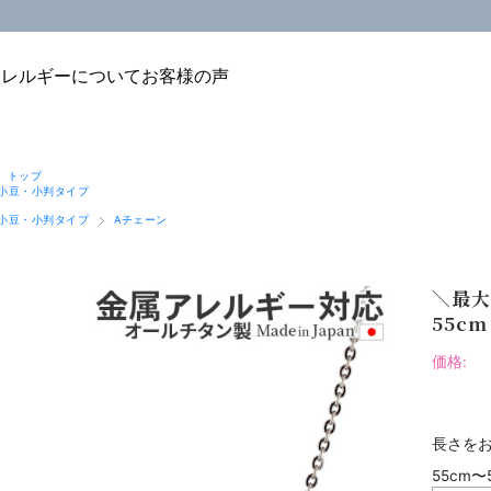
アレルギーについて
お客様の声
 トップ
小豆・小判タイプ
小豆・小判タイプ
Aチェーン
＼最大
55cm
価格:
長さをお
55cm