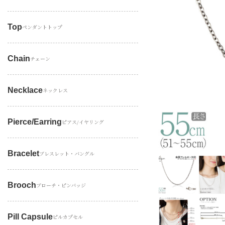
Top
ペンダントトップ
Chain
チェーン
Necklace
ネックレス
Pierce/earring
ピアス/イヤリング
Bracelet
ブレスレット・バングル
Brooch
ブローチ・ピンバッジ
Pill Capsule
ピルカプセル