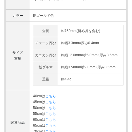
カラー
IPゴールド色
全長
約750mm(留め具を含む)
チェーン部分
約幅3.3mm×厚み0.4mm
サイズ
カニカン部分
約縦12.0mm×横5.0mm×厚み3.5mm
重量
板ダルマ
約縦3.5mm×横9.0mm×厚み0.5mm
重量
約4.4g
40cmは
こちら
45cmは
こちら
50cmは
こちら
55cmは
こちら
60cmは
こちら
関連商品
65cmは
こちら
70cmは
こちら