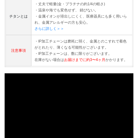
・丈夫で軽量(金・プラチナの約1/4の軽さ)
・温泉や海でも変色せず、 錆びない。
チタンとは
・金属イオンが溶出しにくく、医療器具にも多く用いら
れ、金属アレルギーの方も安心。
さらに詳しく＞＞
・IP加工チェーンは磨耗に弱く、金属とのこすれで着色
がとれたり、薄くなる可能性がございます。
注意事項
・IP加工チェーンは、数に限りがございます。
在庫がない場合は
お届けまでに約3〜4ヶ月
かかります。