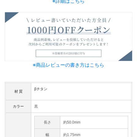
※詳細はこちら
※商品レビューの書き方はこちら
βチタン
材 質
カラー
黒
長さ
約50.0mm
幅
約1.75mm