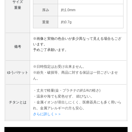
サイズ
重量
厚み
約1.0mm
重量
約0.7g
※画像と実物の色合いが多少異なって見える場合もござ
います。
備考
予めご了承願います。
※日時指定はお受け出来ません。
ゆうパケット
※紛失・破損等、商品に対する保証は一切ございませ
ん。
・丈夫で軽量(金・プラチナの約1/4の軽さ)
・温泉や海でも変色せず、 錆びない。
チタンとは
・金属イオンが溶出しにくく、医療器具にも多く用いら
れ、金属アレルギーの方も安心。
さらに詳しく＞＞