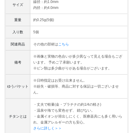
線径：約1.0mm
サイズ
内径：約4.0mm
重量
約0.25g(5個)
入り数
5個
関連商品
その他の部材は
こちら
※画像と実物の色合いが多少異なって見える場合もござ
備考
います。 予めご了承願います。
※ピン類は多少曲がりがある場合がございます。
※日時指定はお受け出来ません。
ゆうパケット
※紛失・破損等、商品に対する保証は一切ございませ
ん。
・丈夫で軽量(金・プラチナの約1/4の軽さ)
・温泉や海でも変色せず、 錆びない。
チタンとは
・金属イオンが溶出しにくく、医療器具にも多く用いら
れ、金属アレルギーの方も安心。
さらに詳しく＞＞