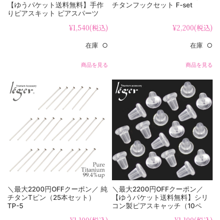
【ゆうパケット送料無料】手作
チタンフックセット F-set
りピアスキット ピアスパーツ
（フック、9ピン、Tピン、Cカ
¥1,540
(税込)
¥2,200
(税込)
ン）セット PF-kit
在庫 ○
在庫 ○
商品を見る
商品を見る
＼最大2200円OFFクーポン／ 純
＼最大2200円OFFクーポン／
チタンTピン（25本セット）
【ゆうパケット送料無料】シリ
TP-5
コン製ピアスキャッチ（10ペ
ア/20個セット） CC-5