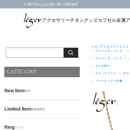
3,980円以上のお買い物で送料無料
アクセサリー
チタングッズ
カプセル
金属
チタンアクセサリー レジエ
チェーンネックレス
チェーンネックレス
まとめ割り
CATEGORY
カラーアイテム
IP
ファーストデー対象
New Item
新作
Limited Item
直営店限定
Ring
リング