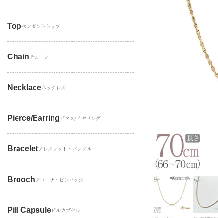
Top
ペンダントトップ
Chain
チェーン
Necklace
ネックレス
Pierce/earring
ピアス/イヤリング
Bracelet
ブレスレット・バングル
Brooch
ブローチ・ピンバッジ
Pill Capsule
ピルカプセル