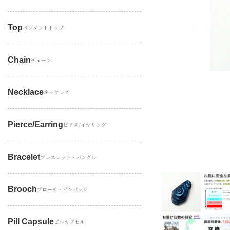
Top
ペンダントトップ
Chain
チェーン
Necklace
ネックレス
Pierce/earring
ピアス/イヤリング
Bracelet
ブレスレット・バングル
Brooch
ブローチ・ピンバッジ
Pill Capsule
ピルカプセル