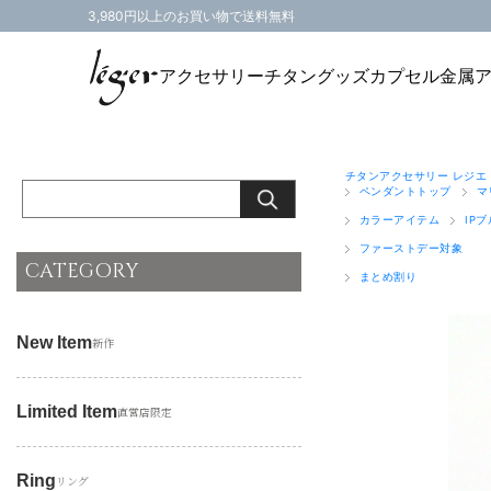
3,980円以上のお買い物で送料無料
アクセサリー
チタングッズ
カプセル
金属
チタンアクセサリー レジエ
ペンダントトップ
マ
カラーアイテム
IP
ファーストデー対象
CATEGORY
まとめ割り
New Item
新作
Limited Item
直営店限定
Ring
リング