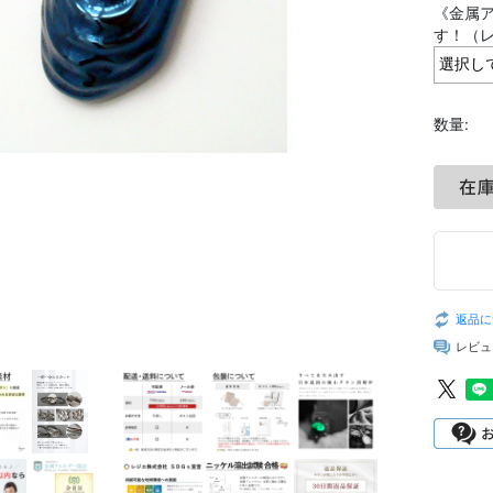
《金属ア
す！（
数量:
返品に
レビュ