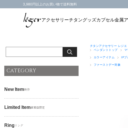
3,980円以上のお買い物で送料無料
アクセサリー
チタングッズ
カプセル
金属
チタンアクセサリー レジエ
ペンダントトップ
マ
カラーアイテム
IP
ファーストデー対象
CATEGORY
New Item
新作
Limited Item
直営店限定
Ring
リング