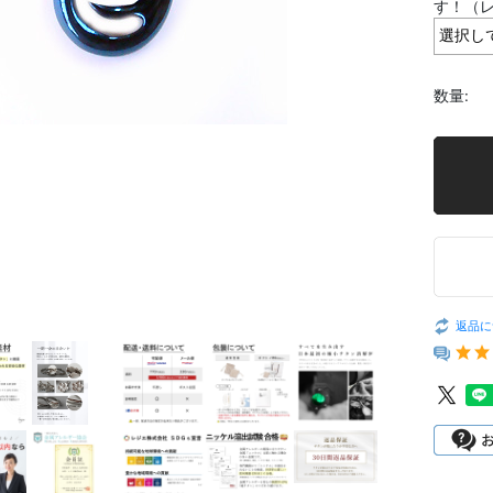
す！（
数量:
返品に