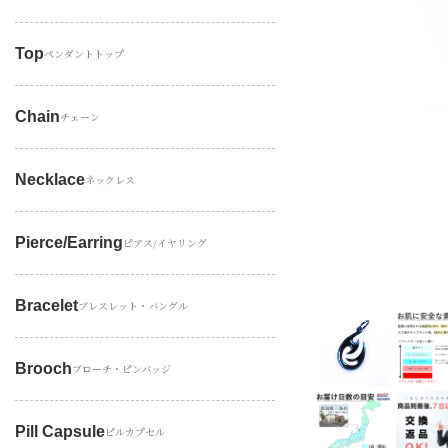
Top
ペンダントトップ
Chain
チェーン
Necklace
ネックレス
Pierce/earring
ピアス/イヤリング
Bracelet
ブレスレット・バングル
Brooch
ブローチ・ピンバッジ
Pill Capsule
ピルカプセル