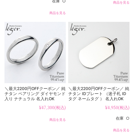
在庫 ○
商品を見る
商品を見る
＼最大2200円OFFクーポン／ 純
＼最大2200円OFFクーポン／ 純
チタン ペアリング ダイヤモンド
チタン IDプレート （迷子札 ID
入り ナチュラル 名入れOK
タグ ネームタグ ） 名入れOK
UB97-4pair （ マリッジリング /
NT01
¥47,300
(税込)
¥4,950
(税込)
結婚指輪 ）
在庫 ○
商品を見る
商品を見る