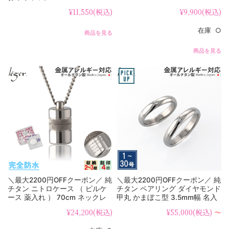
¥11,550
(税込)
¥9,900
(税込)
在庫 ○
商品を見る
商品を見る
＼最大2200円OFFクーポン／ 純
＼最大2200円OFFクーポン／ 純
チタン ニトロケース （ ピルケ
チタン ペアリング ダイヤモンド
ース 薬入れ ） 70cm ネックレ
甲丸 かまぼこ型 3.5mm幅 名入
ス ローレット PC10-1 父の日
れ 可 UB01-4pair（ マリッジリ
¥24,200
(税込)
¥55,000
(税込)
～
ング / 結婚指輪 ）