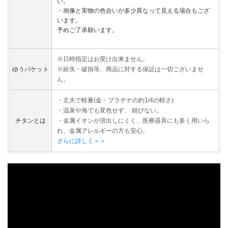
い。
・画像と実物の色合いが多少異なって見える場合もござ
います。
予めご了承願います。
※日時指定はお受け出来ません。
ゆうパケット
※紛失・破損等、商品に対する保証は一切ございませ
ん。
・丈夫で軽量(金・プラチナの約1/4の軽さ)
・温泉や海でも変色せず、 錆びない。
チタンとは
・金属イオンが溶出しにくく、医療器具にも多く用いら
れ、金属アレルギーの方も安心。
さらに詳しく＞＞