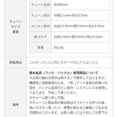
チェーン全長
約400mm
チェーン部分
約幅1.1mm×厚み0.2mm
チェーン
カニカン部分
約縦12.0mm×横5.0mm×厚み3.5mm
サイズ
重量
板ダルマ
約縦3.5mm×横9.0mm×厚み0.5mm
重量
約0.4g
関連商品
このネックレスと同じモチーフのピアスは
こちら
留め金具（フック・バックル）使用商品について
※お肌に触れる部分は純チタンで製作しておりますが、
機能性と強度確保のため、一部（フック金具の内側バネ
部分、バックル金具のピン部分）にステンレスを使用し
ております。予めご了承ください。
※チャーム取り外し可能。
※チェーンと留め具の接合部はデリケートな作りの為、
備考
強い力で引っ張ったり、衝撃が加わると破損につながる
可能性がございます。お取り扱いには十分にご注意下さ