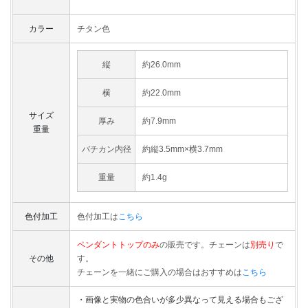
カラー
チタン色
縦
約26.0mm
横
約22.0mm
サイズ
厚み
約7.9mm
重量
バチカン内径
約縦3.5mm×横3.7mm
重量
約1.4g
色付加工
色付加工は
こちら
ペンダントトップのみ
の販売です。チェーンは
別売り
で
その他
す。
チェーンを一緒にご購入の場合はおすすめは
こちら
・画像と実物の色合いが多少異なって見える場合もござ