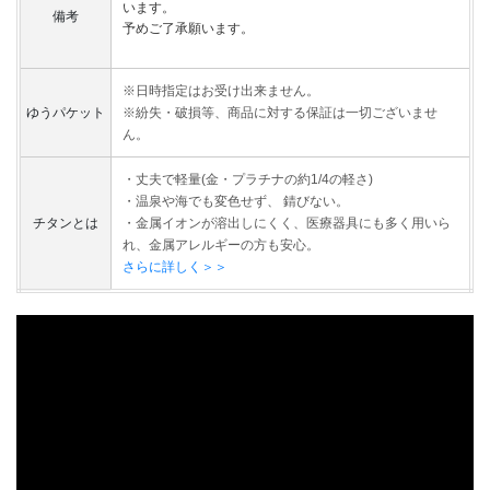
います。
備考
予めご了承願います。
※日時指定はお受け出来ません。
ゆうパケット
※紛失・破損等、商品に対する保証は一切ございませ
ん。
・丈夫で軽量(金・プラチナの約1/4の軽さ)
・温泉や海でも変色せず、 錆びない。
チタンとは
・金属イオンが溶出しにくく、医療器具にも多く用いら
れ、金属アレルギーの方も安心。
さらに詳しく＞＞