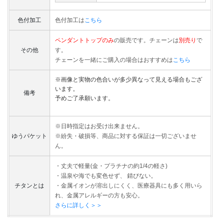
色付加工
色付加工は
こちら
ペンダントトップのみ
の販売です。チェーンは
別売り
で
その他
す。
チェーンを一緒にご購入の場合はおすすめは
こちら
※画像と実物の色合いが多少異なって見える場合もござ
います。
備考
予めご了承願います。
※日時指定はお受け出来ません。
ゆうパケット
※紛失・破損等、商品に対する保証は一切ございませ
ん。
・丈夫で軽量(金・プラチナの約1/4の軽さ)
・温泉や海でも変色せず、 錆びない。
チタンとは
・金属イオンが溶出しにくく、医療器具にも多く用いら
れ、金属アレルギーの方も安心。
さらに詳しく＞＞