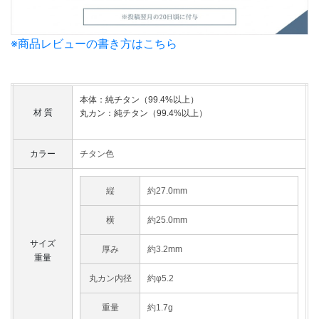
※商品レビューの書き方はこちら
本体：純チタン（99.4%以上）
材 質
丸カン：純チタン（99.4%以上）
カラー
チタン色
縦
約27.0mm
横
約25.0mm
サイズ
厚み
約3.2mm
重量
丸カン内径
約φ5.2
重量
約1.7g