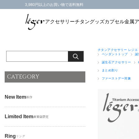
3,980円以上のお買い物で送料無料
アクセサリー
チタングッズ
カプセル
金属
チタンアクセサリー レジエ
ペンダントトップ
誕
誕生石アクセサリー
まとめ割り
CATEGORY
ファーストデー対象
New Item
新作
Limited Item
直営店限定
Ring
リング