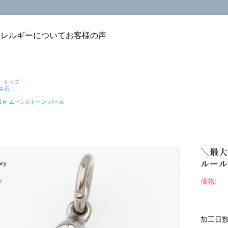
アレルギーについて
お客様の声
 トップ
生石
6月 ムーンストーン パール
＼最大
ルール
価格:
加工日数