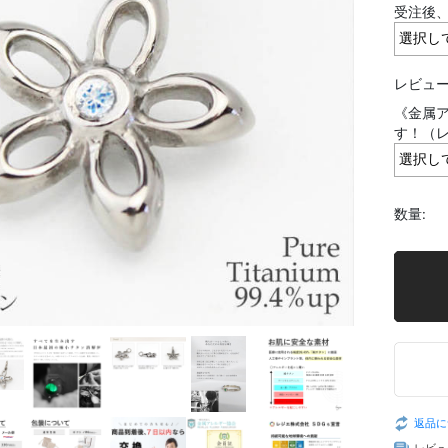
受注後
レビュー
《金属ア
す！（
数量:
返品に
レビュ