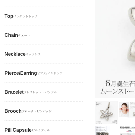
Top
ペンダントトップ
Chain
チェーン
Necklace
ネックレス
Pierce/earring
ピアス/イヤリング
Bracelet
ブレスレット・バングル
Brooch
ブローチ・ピンバッジ
Pill Capsule
ピルカプセル