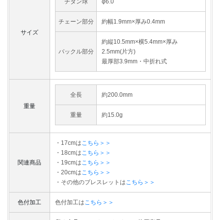
チタン球
φ6.0
チェーン部分
約幅1.9mm×厚み0.4mm
サイズ
約縦10.5mm×横5.4mm×厚み
バックル部分
2.5mm(片方)
最厚部3.9mm・中折れ式
全長
約200.0mm
重量
重量
約15.0g
・17cmは
こちら＞＞
・18cmは
こちら＞＞
関連商品
・19cmは
こちら＞＞
・20cmは
こちら＞＞
・その他のブレスレットは
こちら＞＞
色付加工
色付加工は
こちら＞＞