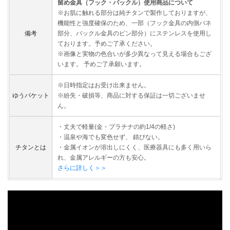
留め金具（フック・バックル）使用商品について
※お肌に触れる部分は純チタンで製作しておりますが、
機能性と強度確保のため、一部（フック金具の内側バネ
備考
部分、バックル金具のピン部分）にステンレスを使用し
ております。予めご了承ください。
※画像と実物の色合いが多少異なって見える場合もござ
います。 予めご了承願います。
※日時指定はお受け出来ません。
ゆうパケット
※紛失・破損等、商品に対する保証は一切ございませ
ん。
・丈夫で軽量(金・プラチナの約1/4の軽さ)
・温泉や海でも変色せず、 錆びない。
チタンとは
・金属イオンが溶出しにくく、医療器具にも多く用いら
れ、金属アレルギーの方も安心。
さらに詳しく＞＞