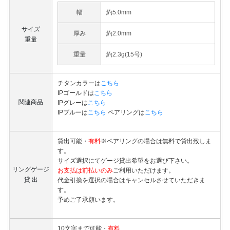
幅
約5.0mm
サイズ
厚み
約2.0mm
重量
重量
約2.3g(15号)
チタンカラーは
こちら
IPゴールドは
こちら
関連商品
IPグレーは
こちら
IPブルーは
こちら
ペアリングは
こちら
貸出可能・
有料
※ペアリングの場合は無料で貸出致しま
す。
サイズ選択にてゲージ貸出希望をお選び下さい。
リングゲージ
お支払は前払いのみ
ご利用いただけます。
貸 出
代金引換を選択の場合はキャンセルさせていただきま
す。
予めご了承願います。
10文字まで可能・
有料