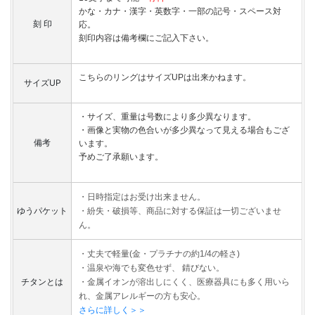
かな・カナ・漢字・英数字・一部の記号・スペース対
刻 印
応。
刻印内容は備考欄にご記入下さい。
こちらのリングはサイズUPは出来かねます。
サイズUP
・サイズ、重量は号数により多少異なります。
・画像と実物の色合いが多少異なって見える場合もござ
備考
います。
予めご了承願います。
・日時指定はお受け出来ません。
ゆうパケット
・紛失・破損等、商品に対する保証は一切ございませ
ん。
・丈夫で軽量(金・プラチナの約1/4の軽さ)
・温泉や海でも変色せず、 錆びない。
チタンとは
・金属イオンが溶出しにくく、医療器具にも多く用いら
れ、金属アレルギーの方も安心。
さらに詳しく＞＞