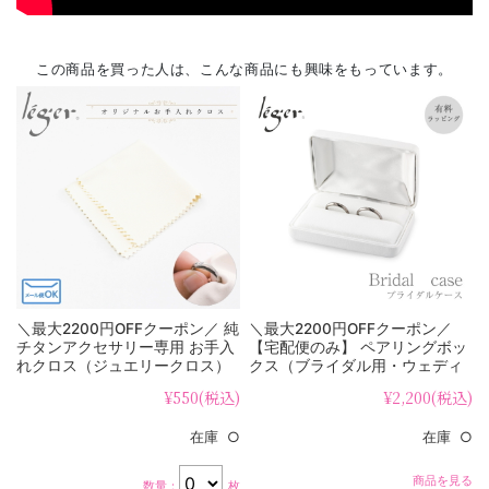
この商品を買った人は、こんな商品にも興味をもっています。
＼最大2200円OFFクーポン／ 純
＼最大2200円OFFクーポン／
チタンアクセサリー専用 お手入
【宅配便のみ】 ペアリングボッ
れクロス（ジュエリークロス）
クス（ブライダル用・ウェディ
cloth
ング用リングケース） gift-ring
¥550
(税込)
¥2,200
(税込)
在庫 ○
在庫 ○
商品を見る
数量：
枚