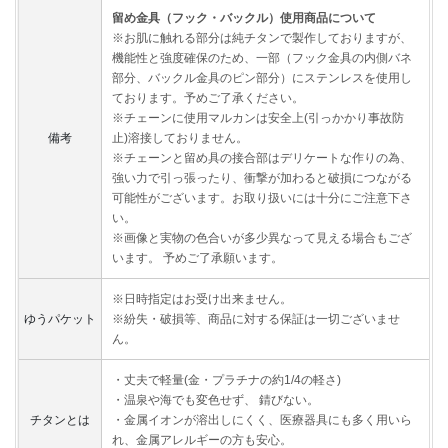
留め金具（フック・バックル）使用商品について
※お肌に触れる部分は純チタンで製作しておりますが、
機能性と強度確保のため、一部（フック金具の内側バネ
部分、バックル金具のピン部分）にステンレスを使用し
ております。予めご了承ください。
※チェーンに使用マルカンは安全上(引っかかり事故防
備考
止)溶接しておりません。
※チェーンと留め具の接合部はデリケートな作りの為、
強い力で引っ張ったり、衝撃が加わると破損につながる
可能性がございます。お取り扱いには十分にご注意下さ
い。
※画像と実物の色合いが多少異なって見える場合もござ
います。 予めご了承願います。
※日時指定はお受け出来ません。
ゆうパケット
※紛失・破損等、商品に対する保証は一切ございませ
ん。
・丈夫で軽量(金・プラチナの約1/4の軽さ)
・温泉や海でも変色せず、 錆びない。
チタンとは
・金属イオンが溶出しにくく、医療器具にも多く用いら
れ、金属アレルギーの方も安心。