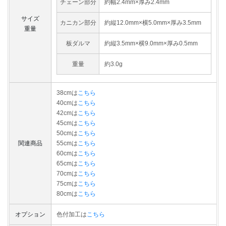
チェーン部分
約幅2.4mm×厚み2.4mm
サイズ
カニカン部分
約縦12.0mm×横5.0mm×厚み3.5mm
重量
板ダルマ
約縦3.5mm×横9.0mm×厚み0.5mm
重量
約3.0g
38cmは
こちら
40cmは
こちら
42cmは
こちら
45cmは
こちら
50cmは
こちら
関連商品
55cmは
こちら
60cmは
こちら
65cmは
こちら
70cmは
こちら
75cmは
こちら
80cmは
こちら
オプション
色付加工は
こちら