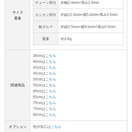
チェーン部分
約幅2.4mm×厚み2.4mm
サイズ
カニカン部分
約縦12.0mm×横5.0mm×厚み3.5mm
重量
板ダルマ
約縦3.5mm×横9.0mm×厚み0.5mm
重量
約3.6g
38cmは
こちら
40cmは
こちら
42cmは
こちら
45cmは
こちら
50cmは
こちら
関連商品
55cmは
こちら
60cmは
こちら
65cmは
こちら
70cmは
こちら
75cmは
こちら
80cmは
こちら
オプション
色付加工は
こちら