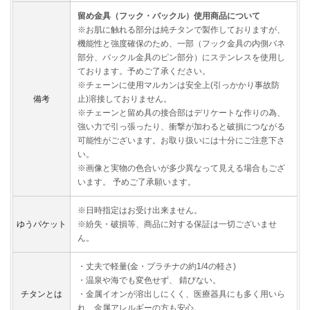
留め金具（フック・バックル）使用商品について
※お肌に触れる部分は純チタンで製作しておりますが、
機能性と強度確保のため、一部（フック金具の内側バネ
部分、バックル金具のピン部分）にステンレスを使用し
ております。予めご了承ください。
※チェーンに使用マルカンは安全上(引っかかり事故防
備考
止)溶接しておりません。
※チェーンと留め具の接合部はデリケートな作りの為、
強い力で引っ張ったり、衝撃が加わると破損につながる
可能性がございます。お取り扱いには十分にご注意下さ
い。
※画像と実物の色合いが多少異なって見える場合もござ
います。 予めご了承願います。
※日時指定はお受け出来ません。
ゆうパケット
※紛失・破損等、商品に対する保証は一切ございませ
ん。
・丈夫で軽量(金・プラチナの約1/4の軽さ)
・温泉や海でも変色せず、 錆びない。
チタンとは
・金属イオンが溶出しにくく、医療器具にも多く用いら
れ、金属アレルギーの方も安心。