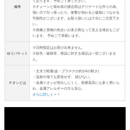
ております。予めご了承ください。
備考
※チェーンと留め具の接合部はデリケートな作りの為、
強い力で引っ張ったり、衝撃が加わると破損につながる
可能性がございます。お取り扱いには十分にご注意下さ
い。
※画像と実物の色合いが多少異なって見える場合もござ
います。 予めご了承願います。
※日時指定はお受け出来ません。
ゆうパケット
※紛失・破損等、商品に対する保証は一切ございませ
ん。
・丈夫で軽量(金・プラチナの約1/4の軽さ)
・温泉や海でも変色せず、 錆びない。
チタンとは
・金属イオンが溶出しにくく、医療器具にも多く用いら
れ、金属アレルギーの方も安心。
さらに詳しく＞＞