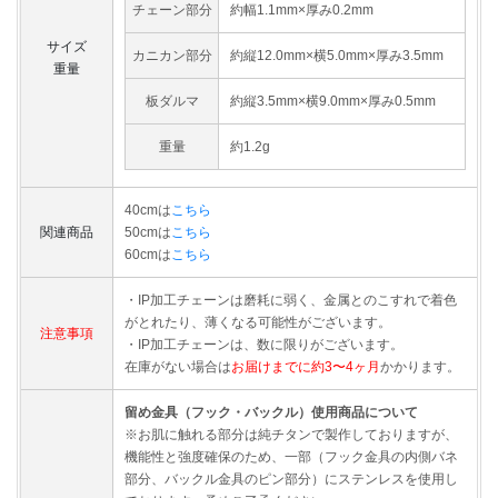
チェーン部分
約幅1.1mm×厚み0.2mm
サイズ
カニカン部分
約縦12.0mm×横5.0mm×厚み3.5mm
重量
板ダルマ
約縦3.5mm×横9.0mm×厚み0.5mm
重量
約1.2g
40cmは
こちら
関連商品
50cmは
こちら
60cmは
こちら
・IP加工チェーンは磨耗に弱く、金属とのこすれで着色
がとれたり、薄くなる可能性がございます。
注意事項
・IP加工チェーンは、数に限りがございます。
在庫がない場合は
お届けまでに約3〜4ヶ月
かかります。
留め金具（フック・バックル）使用商品について
※お肌に触れる部分は純チタンで製作しておりますが、
機能性と強度確保のため、一部（フック金具の内側バネ
部分、バックル金具のピン部分）にステンレスを使用し