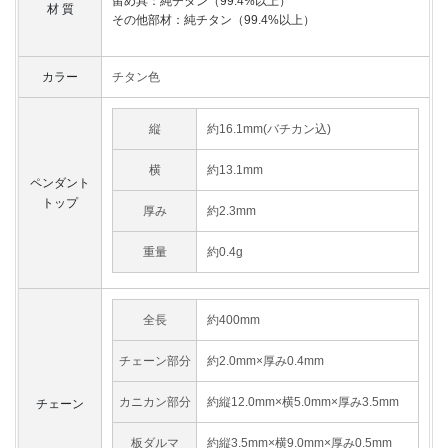
留め具：純チタン（99.4%以上）
材 質
その他部材：純チタン（99.4%以上）
カラー
チタン色
縦
約16.1mm(バチカン込)
横
約13.1mm
ペンダント
トップ
厚み
約2.3mm
重量
約0.4g
全長
約400mm
チェーン部分
約2.0mm×厚み0.4mm
カニカン部分
約縦12.0mm×横5.0mm×厚み3.5mm
チェーン
板ダルマ
約縦3.5mm×横9.0mm×厚み0.5mm