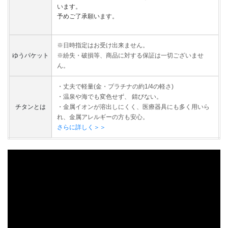
います。
予めご了承願います。
※日時指定はお受け出来ません。
ゆうパケット
※紛失・破損等、商品に対する保証は一切ございませ
ん。
・丈夫で軽量(金・プラチナの約1/4の軽さ)
・温泉や海でも変色せず、 錆びない。
チタンとは
・金属イオンが溶出しにくく、医療器具にも多く用いら
れ、金属アレルギーの方も安心。
さらに詳しく＞＞