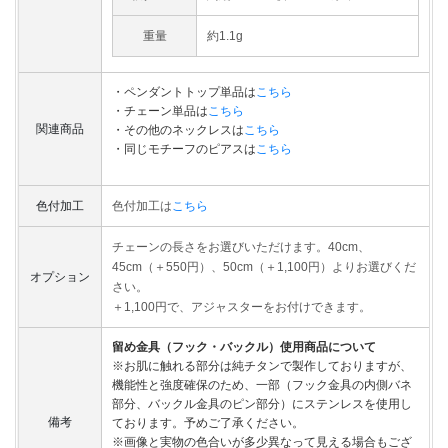
重量
約1.1g
・ペンダントトップ単品は
こちら
・チェーン単品は
こちら
関連商品
・その他のネックレスは
こちら
・同じモチーフのピアスは
こちら
色付加工
色付加工は
こちら
チェーンの長さをお選びいただけます。40cm、
45cm（＋550円）、50cm（＋1,100円）よりお選びくだ
オプション
さい。
＋1,100円で、アジャスターをお付けできます。
留め金具（フック・バックル）使用商品について
※お肌に触れる部分は純チタンで製作しておりますが、
機能性と強度確保のため、一部（フック金具の内側バネ
部分、バックル金具のピン部分）にステンレスを使用し
備考
ております。予めご了承ください。
※画像と実物の色合いが多少異なって見える場合もござ