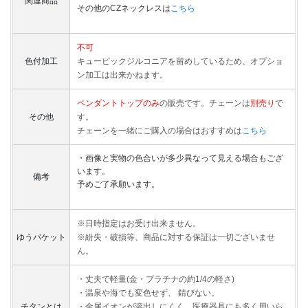
関連商品
その他のCZネックレスは
こちら
不可
色付加工
キュービックジルコニアを留めしているため、オプショ
ン加工は出来かねます。
ペンダントトップのみ
の販売です。チェーンは
別売り
で
その他
す。
チェーンを一緒にご購入の場合はおすすめは
こちら
・画像と実物の色合いが多少異なって見える場合もござ
います。
備考
予めご了承願います。
※日時指定はお受け出来ません。
ゆうパケット
※紛失・破損等、商品に対する保証は一切ございませ
ん。
・丈夫で軽量(金・プラチナの約1/4の軽さ)
・温泉や海でも変色せず、 錆びない。
チタンとは
・金属イオンが溶出しにくく、医療器具にも多く用いら