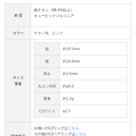
純チタン（99.4%以上）
材 質
キュービックジルコニア
カラー
チタン色、ピンク
縦
約19.1mm
横
約16.8mm
厚み
約3.5mm
サイズ
重量
丸カン内径
約φ5.0
重量
約1.2g
CZサイズ
φ2.5
お揃いのCZリングは
こちら
その他のCZペアリングは
こちら